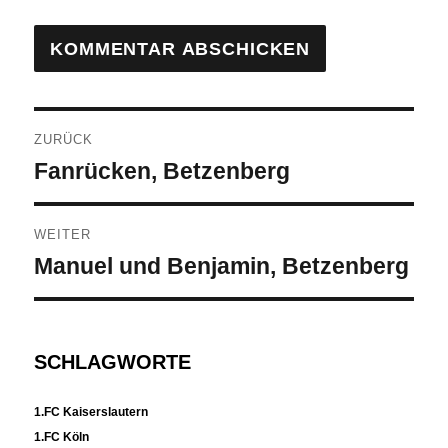
Beitragsnavigation
ZURÜCK
Vorheriger
Fanrücken, Betzenberg
Beitrag:
WEITER
Nächster
Manuel und Benjamin, Betzenberg
Beitrag:
SCHLAGWORTE
1.FC Kaiserslautern
1.FC Köln