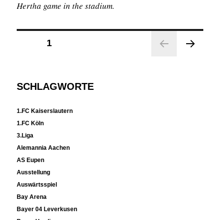
Hertha game in the stadium.
Seitennummerierung
SEITE
1
der
NÄC
Beiträge
HST
E
SCHLAGWORTE
SEIT
E
1.FC Kaiserslautern
1.FC Köln
3.Liga
Alemannia Aachen
AS Eupen
Ausstellung
Auswärtsspiel
Bay Arena
Bayer 04 Leverkusen