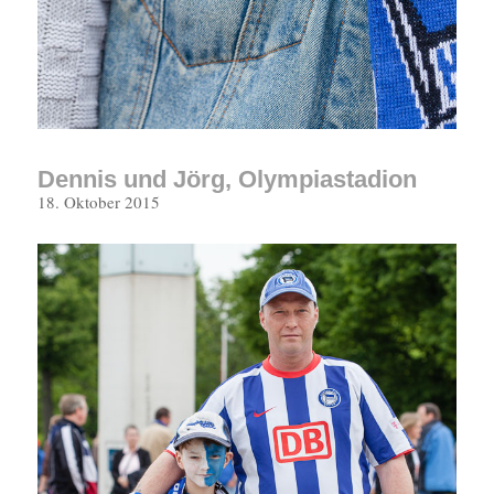
Dennis und Jörg, Olympiastadion
Veröffentlicht
18. Oktober 2015
am