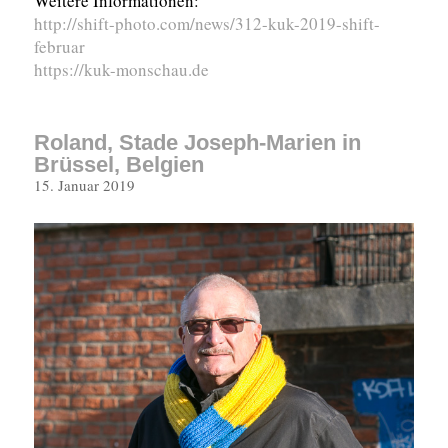
Weitere Informationen:
http://shift-photo.com/news/312-kuk-2019-shift-
februar
https://kuk-monschau.de
Roland, Stade Joseph-Marien in
Brüssel, Belgien
Veröffentlicht
15. Januar 2019
am