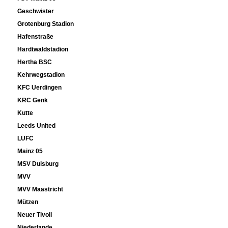
Geschwister
Grotenburg Stadion
Hafenstraße
Hardtwaldstadion
Hertha BSC
Kehrwegstadion
KFC Uerdingen
KRC Genk
Kutte
Leeds United
LUFC
Mainz 05
MSV Duisburg
MVV
MVV Maastricht
Mützen
Neuer Tivoli
Niederlande