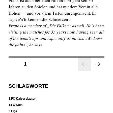
Frank ist auch bei »den Falken«. Er geht seit 35
Jahren zu den Spielen und hat mit dem Verein alle
Höhen — und vor allem Tiefen durchgemacht. Er
sagt: »Wir kennen die Schmerzen«
Frank is a member of „Die Falken“ as well. He’s been
visiting the matches for 35 years now, having seen all
of the team’s ups and especially its downs. „We know
the pains“, he says.
Seitennummerierung
SEITE
1
der
NÄC
Beiträge
HST
E
SCHLAGWORTE
SEIT
E
1.FC Kaiserslautern
1.FC Köln
3.Liga