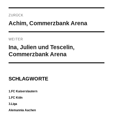
Beitragsnavigation
ZURÜCK
Vorheriger
Achim, Commerzbank Arena
Beitrag:
WEITER
Nächster
Ina, Julien und Tescelin,
Beitrag:
Commerzbank Arena
SCHLAGWORTE
1.FC Kaiserslautern
1.FC Köln
3.Liga
Alemannia Aachen