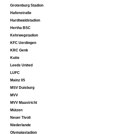
Grotenburg Stadion
Hafenstraße
Hardtwaldstadion
Hertha BSC
Kehrwegstadion
KFC Uerdingen
KRC Genk
Kutte
Leeds United
LUFC
Mainz 05
MSV Duisburg
MVV
MVV Maastricht
Mützen
Neuer Tivoli
Niederlande
Olympiastadion