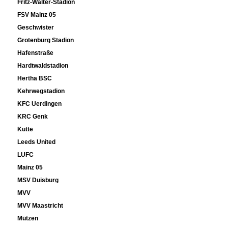
Fritz-Walter-Stadion
FSV Mainz 05
Geschwister
Grotenburg Stadion
Hafenstraße
Hardtwaldstadion
Hertha BSC
Kehrwegstadion
KFC Uerdingen
KRC Genk
Kutte
Leeds United
LUFC
Mainz 05
MSV Duisburg
MVV
MVV Maastricht
Mützen