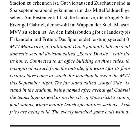
Stadion zu erkennen ist. Gut viertausend Zuschauer sind
Spätseptemberabend gekommen um das Mittelfeldduell g
sehen. Am Besten gefüllt ist die Fankurve, die »Angel Si
Erzengel Gabriel, der sowohl im Wappen der Stadt Maastri
MVV zu sehen ist. An den Imbissbuden gibt es landestypis
Frikandeln und Fritten. Das Spiel endet leistungsgerecht 0
MVV Maastricht, a traditional Dutch football club currentl
domestic second division called „Eerste Divisie“, calls t
its home. Connected to an office building on three sides, t
recognised as such from the outside, if it wasn’t for its flo
visitors have come to watch this matchup between the M
this September night. The fan stand called „Angel Side“ is 
stand in the stadium, being named after archangel Gabrie
the teams logo as well as on the city of Maastricht’s coat 
food stands, where mainly Dutch specialities such as „Fri
fries are being sold. The evenly matched game ends with a 