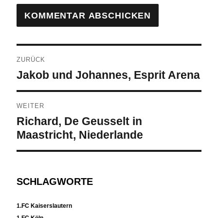
Beitragsnavigation
ZURÜCK
Vorheriger
Jakob und Johannes, Esprit Arena
Beitrag:
WEITER
Nächster
Richard, De Geusselt in
Beitrag:
Maastricht, Niederlande
SCHLAGWORTE
1.FC Kaiserslautern