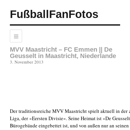
FußballFanFotos
MVV Maastricht – FC Emmen || De
Geusselt in Maastricht, Niederlande
Veröffentlicht
3. November 2013
am
Der traditionsreiche MVV Maastricht spielt aktuell in der
Liga, der »Eersten Divisie«. Seine Heimat ist »De Geusselt«
Bürogebäude eingebettet ist, und von außen nur an seinen 