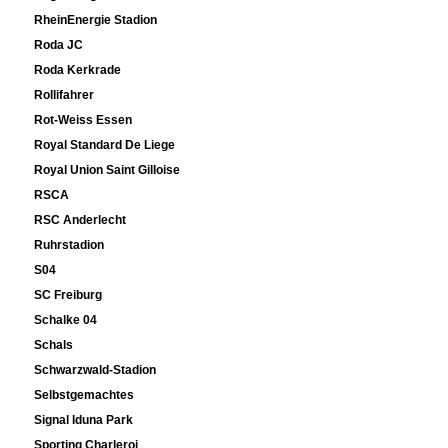
RheinEnergie Stadion
Roda JC
Roda Kerkrade
Rollifahrer
Rot-Weiss Essen
Royal Standard De Liege
Royal Union Saint Gilloise
RSCA
RSC Anderlecht
Ruhrstadion
S04
SC Freiburg
Schalke 04
Schals
Schwarzwald-Stadion
Selbstgemachtes
Signal Iduna Park
Sporting Charleroi