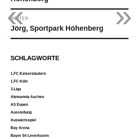
«
»
WEITER
Nächster
Jörg, Sportpark Höhenberg
Beitrag:
SCHLAGWORTE
1.FC Kaiserslautern
1.FC Köln
3.Liga
Alemannia Aachen
AS Eupen
Ausstellung
Auswärtsspiel
Bay Arena
Bayer 04 Leverkusen