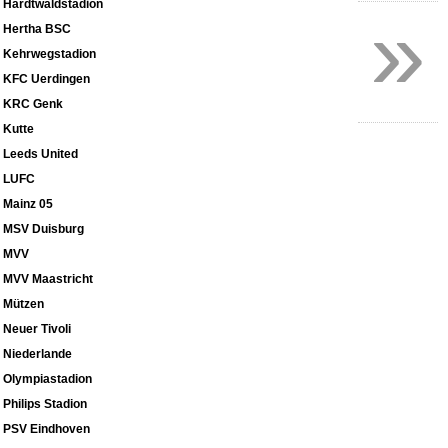
Hardtwaldstadion
»
Hertha BSC
Kehrwegstadion
KFC Uerdingen
KRC Genk
Kutte
Leeds United
LUFC
Mainz 05
MSV Duisburg
MVV
MVV Maastricht
Mützen
Neuer Tivoli
Niederlande
Olympiastadion
Philips Stadion
PSV Eindhoven