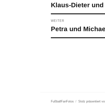
Vorheriger
Klaus-Dieter un
Beitrag:
WEITER
Nächster
Petra und Michae
Beitrag:
FußballFanFotos
Stolz präsentiert 