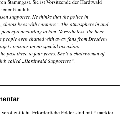
ahren Stammgast. Sie ist Vorsitzende der Hardtwald
sener Fanclubs.
en supporter. He thinks that the police in
 „shoots bees with cannons“. The atmosphere in and
 peaceful according to him. Nevertheless, the beer
re people even chatted with away fans from Dresden!
safety reasons on no special occasion.
he past three to four years. She’s a chairwoman of
club called „Hardtwald Supporters“.
mentar
veröffentlicht.
Erforderliche Felder sind mit
*
markiert