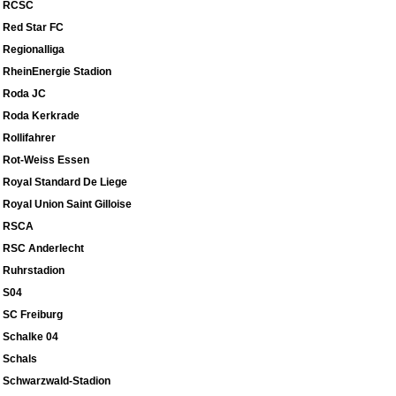
RCSC
Red Star FC
Regionalliga
RheinEnergie Stadion
Roda JC
Roda Kerkrade
Rollifahrer
Rot-Weiss Essen
Royal Standard De Liege
Royal Union Saint Gilloise
RSCA
RSC Anderlecht
Ruhrstadion
S04
SC Freiburg
Schalke 04
Schals
Schwarzwald-Stadion