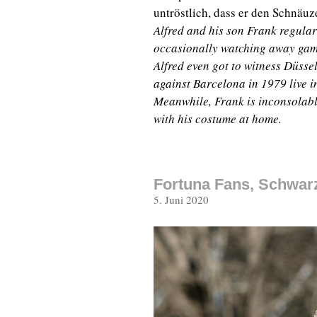
untröstlich, dass er den Schnäu
Alfred and his son Frank regular
occasionally watching away game
Alfred even got to witness Düss
against Barcelona in 1979 live 
Meanwhile, Frank is inconsolabl
with his costume at home.
Fortuna Fans, Schwar
Veröffentlicht
5. Juni 2020
am