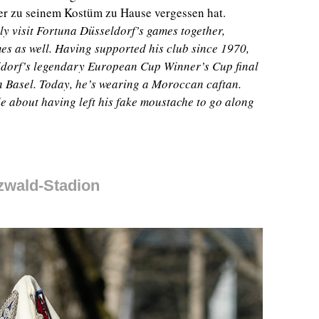
zer zu seinem Kostüm zu Hause vergessen hat.
ly visit Fortuna Düsseldorf’s games together,
s as well. Having supported his club since 1970,
eldorf’s legendary European Cup Winner’s Cup final
in Basel. Today, he’s wearing a Moroccan caftan.
e about having left his fake moustache to go along
zwald-Stadion