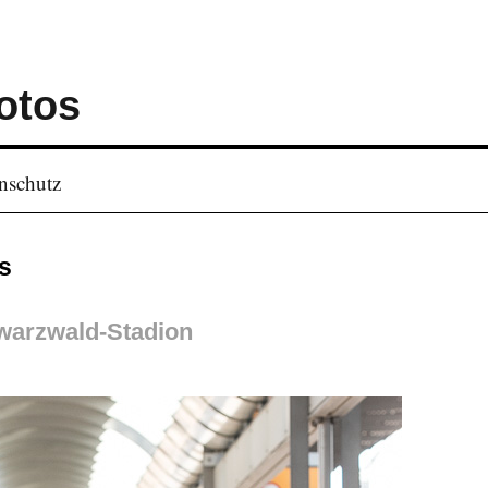
otos
nschutz
s
hwarzwald-Stadion