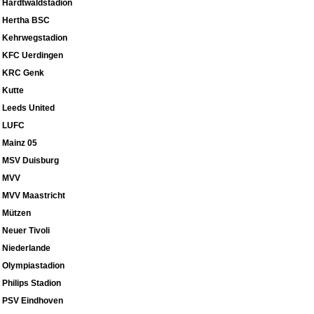
Hardtwaldstadion
Hertha BSC
Kehrwegstadion
KFC Uerdingen
KRC Genk
Kutte
Leeds United
LUFC
Mainz 05
MSV Duisburg
MVV
MVV Maastricht
Mützen
Neuer Tivoli
Niederlande
Olympiastadion
Philips Stadion
PSV Eindhoven