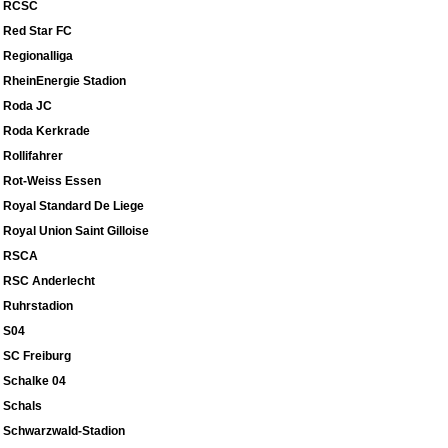
RCSC
Red Star FC
Regionalliga
RheinEnergie Stadion
Roda JC
Roda Kerkrade
Rollifahrer
Rot-Weiss Essen
Royal Standard De Liege
Royal Union Saint Gilloise
RSCA
RSC Anderlecht
Ruhrstadion
S04
SC Freiburg
Schalke 04
Schals
Schwarzwald-Stadion