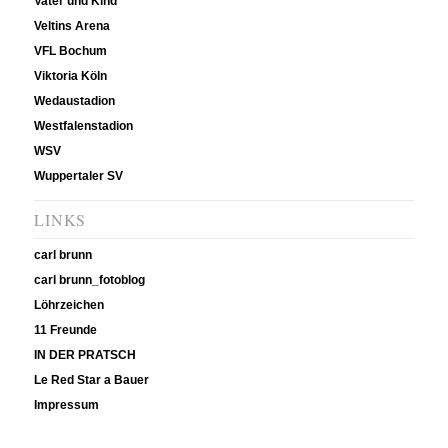
Vater und Kind
Veltins Arena
VFL Bochum
Viktoria Köln
Wedaustadion
Westfalenstadion
WSV
Wuppertaler SV
LINKS
carl brunn
carl brunn_fotoblog
Löhrzeichen
11 Freunde
IN DER PRATSCH
Le Red Star a Bauer
Impressum