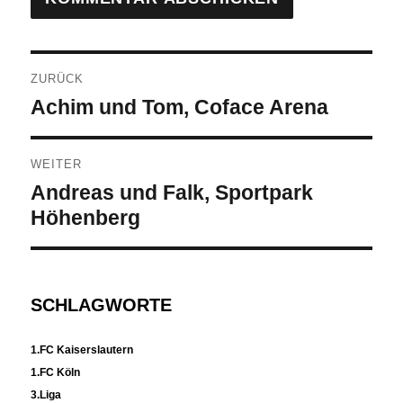
Beitragsnavigation
ZURÜCK
Vorheriger
Achim und Tom, Coface Arena
Beitrag:
WEITER
Nächster
Andreas und Falk, Sportpark
Beitrag:
Höhenberg
SCHLAGWORTE
1.FC Kaiserslautern
1.FC Köln
3.Liga