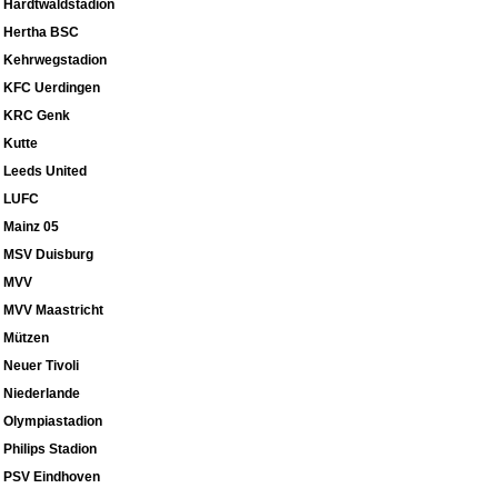
Hardtwaldstadion
Hertha BSC
Kehrwegstadion
KFC Uerdingen
KRC Genk
Kutte
Leeds United
LUFC
Mainz 05
MSV Duisburg
MVV
MVV Maastricht
Mützen
Neuer Tivoli
Niederlande
Olympiastadion
Philips Stadion
PSV Eindhoven