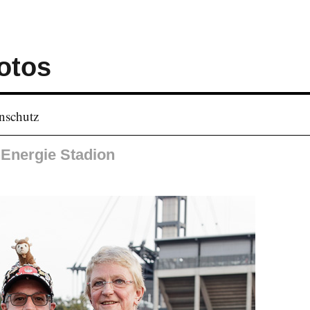
otos
nschutz
nEnergie Stadion