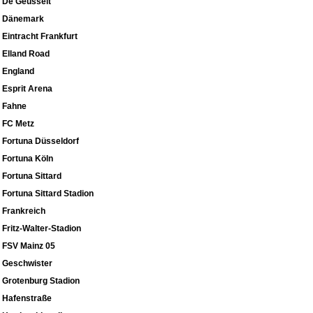
De Geusselt
Dänemark
Eintracht Frankfurt
Elland Road
England
Esprit Arena
Fahne
FC Metz
Fortuna Düsseldorf
Fortuna Köln
Fortuna Sittard
Fortuna Sittard Stadion
Frankreich
Fritz-Walter-Stadion
FSV Mainz 05
Geschwister
Grotenburg Stadion
Hafenstraße