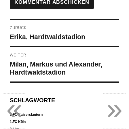
Beitragsnavigation
ZURÜCK
Vorheriger
Erika, Hardtwaldstadion
Beitrag:
WEITER
Nächster
Milan, Markus und Alexander,
Beitrag:
Hardtwaldstadion
«
»
SCHLAGWORTE
1.FC Kaiserslautern
1.FC Köln
3.Liga