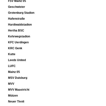
FSV Mainz 05
Geschwister
Grotenburg Stadion
Hafenstraße
Hardtwaldstadion
Hertha BSC
Kehrwegstadion
KFC Uerdingen
KRC Genk
Kutte
Leeds United
LUFC
Mainz 05
MSV Duisburg
MVV
MVV Maastricht
Mützen
Neuer Tivoli