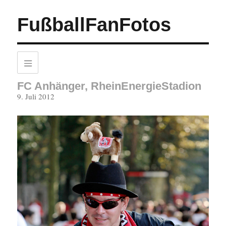
FußballFanFotos
FC Anhänger, RheinEnergieStadion
Veröffentlicht
9. Juli 2012
am