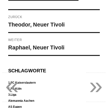
Beitragsnavigation
ZURÜCK
Vorheriger
Theodor, Neuer Tivoli
Beitrag:
WEITER
Nächster
Raphael, Neuer Tivoli
Beitrag:
SCHLAGWORTE
«
»
1.FC Kaiserslautern
1.FC Köln
3.Liga
Alemannia Aachen
AS Eupen