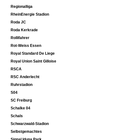
Regionalliga
RheinEnergie Stadion
Roda JC
Roda Kerkrade
Rollifahrer
Rot-Weiss Essen
Royal Standard De Liege
Royal Union Saint Gilloise
RSCA
RSC Anderlecht
Ruhrstadion
S04
SC Freiburg
Schalke 04
Schals
Schwarzwald-Stadion
Selbstgemachtes
Signal Iduna Park