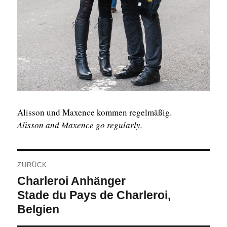
Alisson und Maxence kommen regelmäßig.
Alisson and Maxence go regularly.
Beitragsnavigation
ZURÜCK
Vorheriger
Charleroi Anhänger
Beitrag:
Stade du Pays de Charleroi,
Belgien