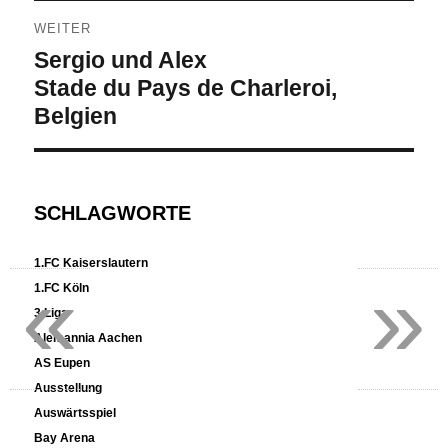
WEITER
Nächster
Sergio und Alex
Beitrag:
Stade du Pays de Charleroi,
Belgien
SCHLAGWORTE
1.FC Kaiserslautern
«
»
1.FC Köln
3.Liga
Alemannia Aachen
AS Eupen
Ausstellung
Auswärtsspiel
Bay Arena