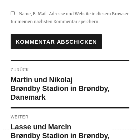
Name, E-Mail-Adresse und Website in diesem Browser
für meinen nächsten Kommentar speichern.
Beitragsnavigation
ZURÜCK
Vorheriger
Martin und Nikolaj
Beitrag:
Brøndby Stadion in Brøndby,
Dänemark
WEITER
Nächster
Lasse und Marcin
Beitrag:
Brøndby Stadion in Brøndby,