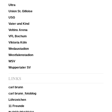
Ultra
Union St. Gilloise
USG
Vater und Kind
Veltins Arena
VFL Bochum
Viktoria Köln
Wedaustadion
Westfalenstadion
WSV
Wuppertaler SV
LINKS
carl brunn
carl brunn_fotoblog
Löhrzeichen
11 Freunde