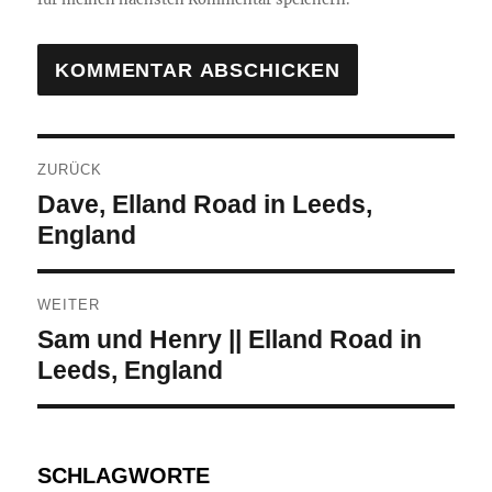
Beitragsnavigation
ZURÜCK
Vorheriger
Dave, Elland Road in Leeds,
Beitrag:
England
WEITER
Nächster
Sam und Henry || Elland Road in
Beitrag:
Leeds, England
SCHLAGWORTE