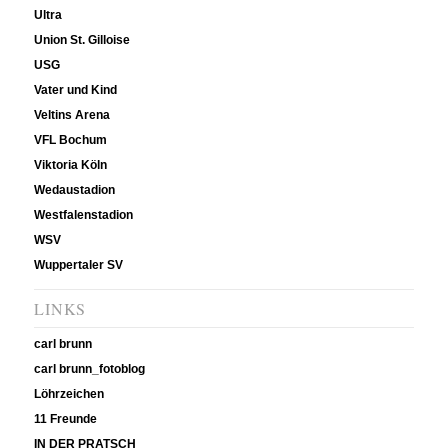
Ultra
Union St. Gilloise
USG
Vater und Kind
Veltins Arena
VFL Bochum
Viktoria Köln
Wedaustadion
Westfalenstadion
WSV
Wuppertaler SV
LINKS
carl brunn
carl brunn_fotoblog
Löhrzeichen
11 Freunde
IN DER PRATSCH