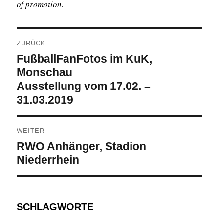
of promotion.
Beitragsnavigation
ZURÜCK
Vorheriger
FußballFanFotos im KuK,
Beitrag:
Monschau
Ausstellung vom 17.02. –
31.03.2019
WEITER
Nächster
RWO Anhänger, Stadion
Beitrag:
Niederrhein
SCHLAGWORTE