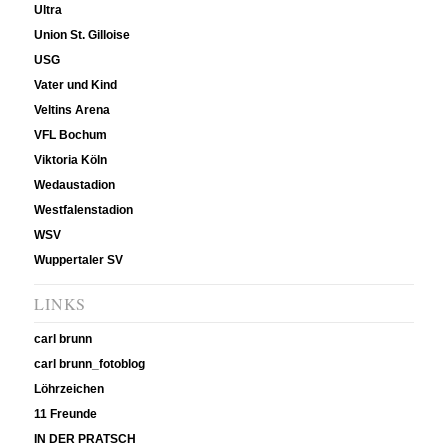
Ultra
Union St. Gilloise
USG
Vater und Kind
Veltins Arena
VFL Bochum
Viktoria Köln
Wedaustadion
Westfalenstadion
WSV
Wuppertaler SV
LINKS
carl brunn
carl brunn_fotoblog
Löhrzeichen
11 Freunde
IN DER PRATSCH