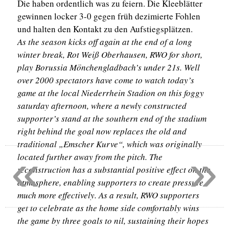
Die haben ordentlich was zu feiern. Die Kleeblätter
gewinnen locker 3-0 gegen früh dezimierte Fohlen
und halten den Kontakt zu den Aufstiegsplätzen.
As the season kicks off again at the end of a long
winter break, Rot Weiß Oberhausen, RWO for short,
play Borussia Mönchengladbach’s under 21s. Well
over 2000 spectators have come to watch today’s
game at the local Niederrhein Stadion on this foggy
saturday afternoon, where a newly constructed
supporter’s stand at the southern end of the stadium
right behind the goal now replaces the old and
traditional „Emscher Kurve“, which was originally
«
»
located further away from the pitch. The
reconstruction has a substantial positive effect on the
atmosphere, enabling supporters to create pressure
much more effectively. As a result, RWO supporters
get to celebrate as the home side comfortably wins
the game by three goals to nil, sustaining their hopes