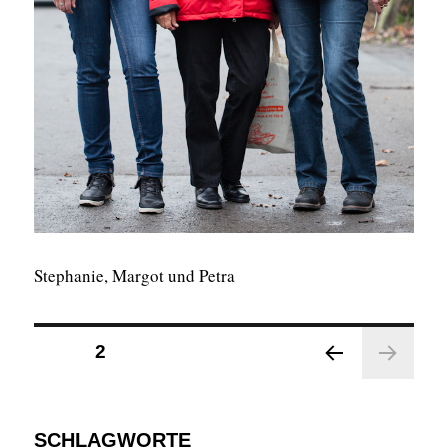
Stephanie, Margot und Petra
Seitennummerierung
SEITE
2
der
VOR
Beiträge
HERI
GE
SCHLAGWORTE
SEIT