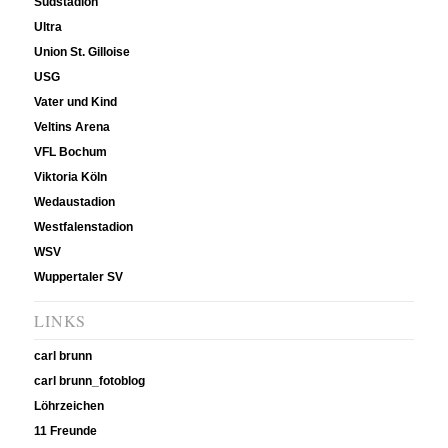
Südstadion
Ultra
Union St. Gilloise
USG
Vater und Kind
Veltins Arena
VFL Bochum
Viktoria Köln
Wedaustadion
Westfalenstadion
WSV
Wuppertaler SV
LINKS
carl brunn
carl brunn_fotoblog
Löhrzeichen
11 Freunde