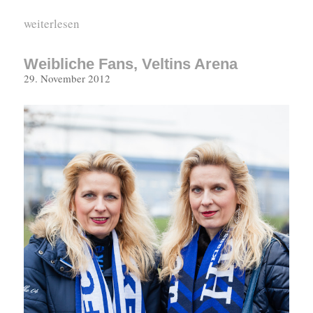
„Niko und Ralf, Veltins Arena“
weiterlesen
Weibliche Fans, Veltins Arena
Veröffentlicht
29. November 2012
am