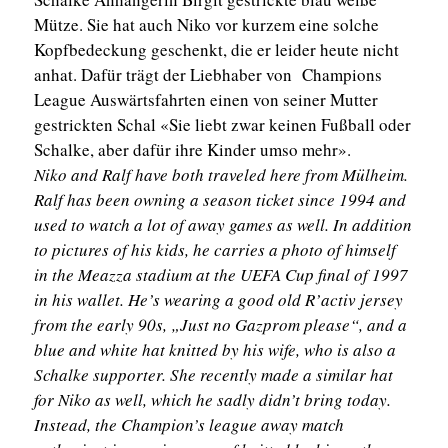
Mütze. Sie hat auch Niko vor kurzem eine solche
Kopfbedeckung geschenkt, die er leider heute nicht
anhat. Dafür trägt der Liebhaber von Champions
League Auswärtsfahrten einen von seiner Mutter
gestrickten Schal «Sie liebt zwar keinen Fußball oder
Schalke, aber dafür ihre Kinder umso mehr».
Niko and Ralf have both traveled here from Mülheim.
Ralf has been owning a season ticket since 1994 and
used to watch a lot of away games as well. In addition
to pictures of his kids, he carries a photo of himself
in the Meazza stadium at the UEFA Cup final of 1997
in his wallet. He’s wearing a good old R’activ jersey
from the early 90s, „Just no Gazprom please“, and a
blue and white hat knitted by his wife, who is also a
Schalke supporter. She recently made a similar hat
for Niko as well, which he sadly didn’t bring today.
Instead, the Champion’s league away match