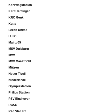
Kehrwegstadion
KFC Uerdingen
KRC Genk
Kutte
Leeds United
LUFC
Mainz 05
MSV Duisburg
MVV
MVV Maastricht
Mützen
Neuer Tivoli
Niederlande
Olympiastadion
Philips Stadion
PSV Eindhoven
RCSC
Red Star FC