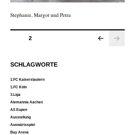
Stephanie, Margot und Petra
Seitennummerierung
SEITE
2
der
VOR
Beiträge
HERI
GE
SCHLAGWORTE
SEIT
E
1.FC Kaiserslautern
1.FC Köln
3.Liga
Alemannia Aachen
AS Eupen
Ausstellung
Auswärtsspiel
Bay Arena