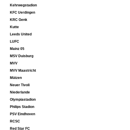
Kehrwegstadion
KFC Uerdingen
KRC Genk
Kutte
Leeds United
LUFC
Mainz 05
MSV Duisburg
MVV
MVV Maastricht
Mützen
Neuer Tivoli
Niederlande
Olympiastadion
Philips Stadion
PSV Eindhoven
RCSC
Red Star FC