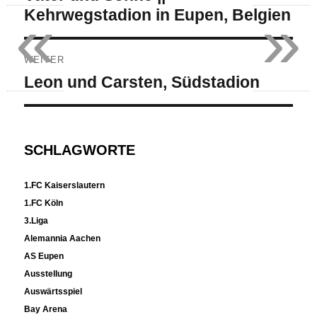
«
»
Kehrwegstadion in Eupen, Belgien
WEITER
Nächster
Leon und Carsten, Südstadion
Beitrag:
SCHLAGWORTE
1.FC Kaiserslautern
1.FC Köln
3.Liga
Alemannia Aachen
AS Eupen
Ausstellung
Auswärtsspiel
Bay Arena