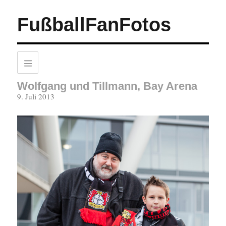
FußballFanFotos
Wolfgang und Tillmann, Bay Arena
Veröffentlicht
9. Juli 2013
am