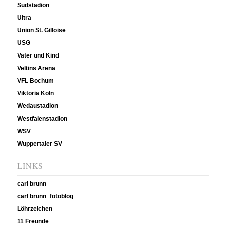
Südstadion
Ultra
Union St. Gilloise
USG
Vater und Kind
Veltins Arena
VFL Bochum
Viktoria Köln
Wedaustadion
Westfalenstadion
WSV
Wuppertaler SV
LINKS
carl brunn
carl brunn_fotoblog
Löhrzeichen
11 Freunde